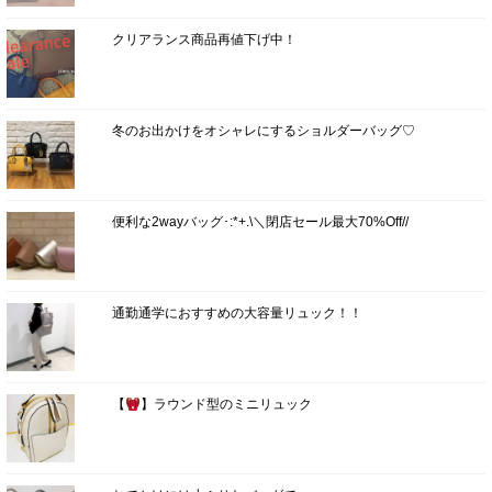
クリアランス商品再値下げ中！
冬のお出かけをオシャレにするショルダーバッグ♡
便利な2wayバッグ･:*+.\＼閉店セール最大70%Off//
通勤通学におすすめの大容量リュック！！
【
】ラウンド型のミニリュック