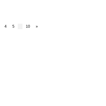
4
5
10
»