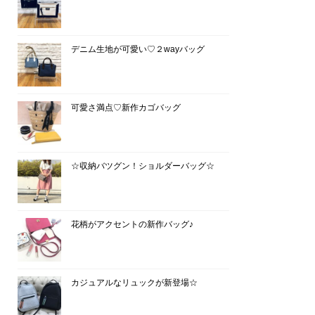
デニム生地が可愛い♡２wayバッグ
可愛さ満点♡新作カゴバッグ
☆収納バツグン！ショルダーバッグ☆
花柄がアクセントの新作バッグ♪
カジュアルなリュックが新登場☆