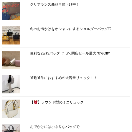
クリアランス商品再値下げ中！
冬のお出かけをオシャレにするショルダーバッグ♡
便利な2wayバッグ･:*+.\＼閉店セール最大70%Off//
通勤通学におすすめの大容量リュック！！
【
】ラウンド型のミニリュック
おでかけには小ぶりなバッグで