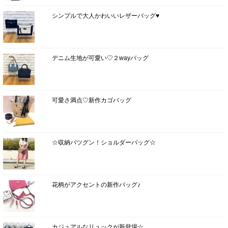
シンプルで大人かわいいレザーバッグ♥
デニム生地が可愛い♡２wayバッグ
可愛さ満点♡新作カゴバッグ
☆収納バツグン！ショルダーバッグ☆
花柄がアクセントの新作バッグ♪
カジュアルなリュックが新登場☆