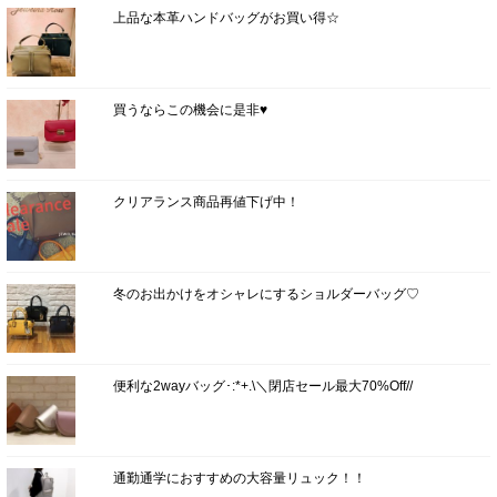
上品な本革ハンドバッグがお買い得☆
買うならこの機会に是非♥
クリアランス商品再値下げ中！
冬のお出かけをオシャレにするショルダーバッグ♡
便利な2wayバッグ･:*+.\＼閉店セール最大70%Off//
通勤通学におすすめの大容量リュック！！