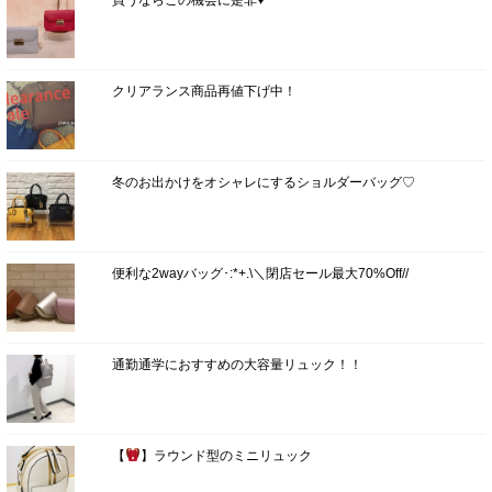
買うならこの機会に是非♥
クリアランス商品再値下げ中！
冬のお出かけをオシャレにするショルダーバッグ♡
便利な2wayバッグ･:*+.\＼閉店セール最大70%Off//
通勤通学におすすめの大容量リュック！！
【
】ラウンド型のミニリュック