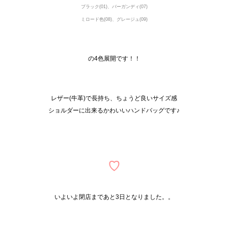
ブラック(01)、バーガンディ(07)
ミロード色(08)、グレージュ(09)
の4色展開です！！
レザー(牛革)で長持ち、ちょうど良いサイズ感
ショルダーに出来るかわいいハンドバッグです♪
♡
いよいよ閉店まであと3日となりました。。