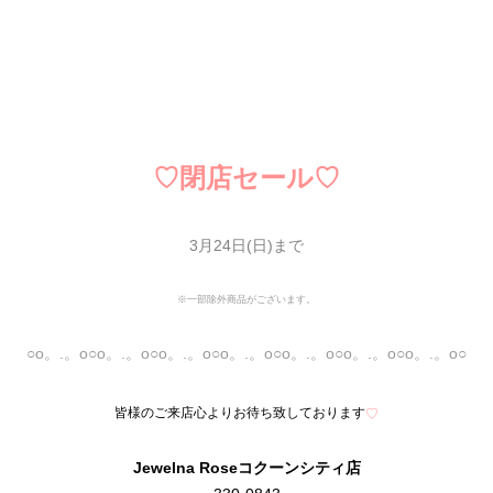
♡閉店セール
♡
3月24日(日)まで
※一部除外商品がございます。
○o。.。o○o。.。o○o。.。o○o。.。o○o。.。o○o。.。o○o。.。o○
皆様のご来店心よりお待ち致しております
♡
Jewelna Roseコ
クーンシティ店