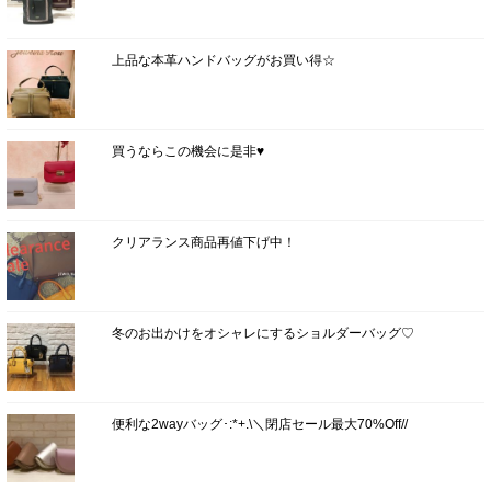
上品な本革ハンドバッグがお買い得☆
買うならこの機会に是非♥
クリアランス商品再値下げ中！
冬のお出かけをオシャレにするショルダーバッグ♡
便利な2wayバッグ･:*+.\＼閉店セール最大70%Off//