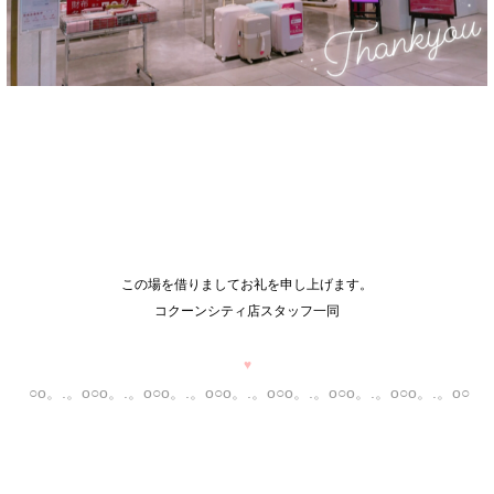
この場を借りましてお礼を申し上げます。
コクーンシティ店スタッフ一同
♥
○o。.。o○o。.。o○o。.。o○o。.。o○o。.。o○o。.。o○o。.。o○