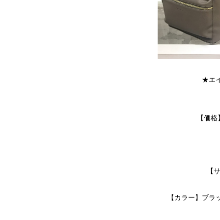
★エ
【価格】
【サ
【カラー】ブラ