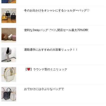
冬のお出かけをオシャレにするショルダーバッグ♡
便利な2wayバッグ･:*+.\＼閉店セール最大70%Off//
通勤通学におすすめの大容量リュック！！
【
】ラウンド型のミニリュック
おでかけには小ぶりなバッグで