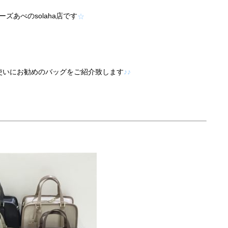
店です
ーズあべの
solaha
☆
使いにお勧めのバッグを
ご紹介致します
♪♪