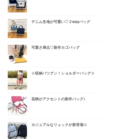
デニム生地が可愛い♡２wayバッグ
可愛さ満点♡新作カゴバッグ
☆収納バツグン！ショルダーバッグ☆
花柄がアクセントの新作バッグ♪
カジュアルなリュックが新登場☆