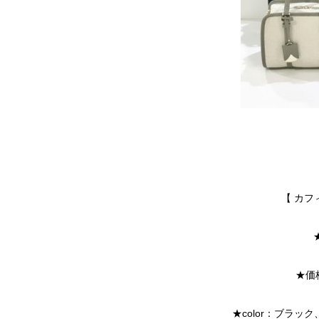
【 カ
★価格
★color：ブラ