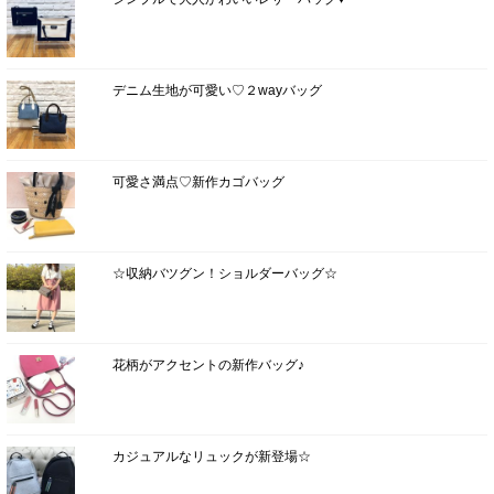
デニム生地が可愛い♡２wayバッグ
可愛さ満点♡新作カゴバッグ
☆収納バツグン！ショルダーバッグ☆
花柄がアクセントの新作バッグ♪
カジュアルなリュックが新登場☆