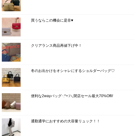
買うならこの機会に是非♥
クリアランス商品再値下げ中！
冬のお出かけをオシャレにするショルダーバッグ♡
便利な2wayバッグ･:*+.\＼閉店セール最大70%Off//
通勤通学におすすめの大容量リュック！！