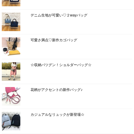
デニム生地が可愛い♡２wayバッグ
可愛さ満点♡新作カゴバッグ
☆収納バツグン！ショルダーバッグ☆
花柄がアクセントの新作バッグ♪
カジュアルなリュックが新登場☆