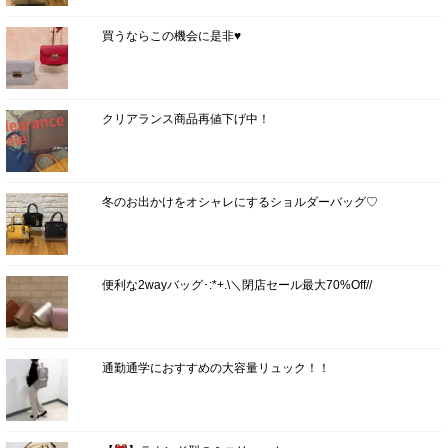
買うならこの機会に是非♥
クリアランス商品再値下げ中！
冬のお出かけをオシャレにするショルダーバッグ♡
便利な2wayバッグ･:*+.\＼閉店セール最大70%Off//
通勤通学におすすめの大容量リュック！！