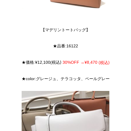
【マデリントートバッグ】
★
品番:
16122
)
30%OFF →¥8,470 (
)
★
価格:
¥12,100
(
税込
税込
★color:
グレージュ、テラコッタ、ペールグレー