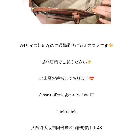
A4サイズ対応なので通勤通学にもオススメです
是非店頭でご覧ください
ご来店お待ちしております
JewelnaRose
あべの
solaha
店
〒
545-8545
大阪府大阪市阿倍野区阿倍野筋
1-1-43