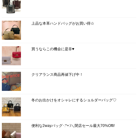
上品な本革ハンドバッグがお買い得☆
買うならこの機会に是非♥
クリアランス商品再値下げ中！
冬のお出かけをオシャレにするショルダーバッグ♡
便利な2wayバッグ･:*+.\＼閉店セール最大70%Off//