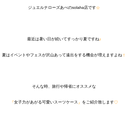
店です
ジュエルナローズあべの
solaha
☆
最近は暑い日が続いてすっかり夏ですね
♪
夏はイベントやフェスが沢山あって遠出をする機会が増えますよね
！
そんな時、旅行や帰省にオススメな
女子力があがる可愛い
スーツケース
を
ご紹介致します
『
』
♡