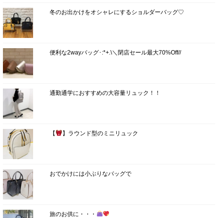
冬のお出かけをオシャレにするショルダーバッグ♡
便利な2wayバッグ･:*+.\＼閉店セール最大70%Off//
通勤通学におすすめの大容量リュック！！
【
】ラウンド型のミニリュック
おでかけには小ぶりなバッグで
旅のお供に・・・