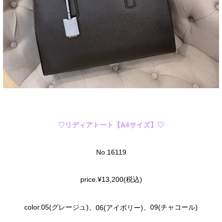
♡リディア
トート【A4
サイズ】
♡
No.16119
price.¥13,200(
税込
)
、
、
color.
05(
グレージュ
)
09(チャコール
)
06(アイボリー
)