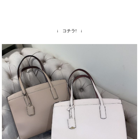
↓
コチラ
! ↓