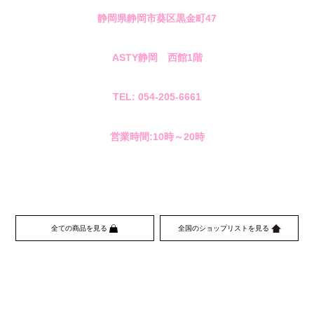
静岡県静岡市葵区黒金町
47
ASTY
静岡 西館
1
階
TEL: 054-205-6661
営業時間
:10
時～
20
時
全ての商品を見る
全国のショップリストを見る