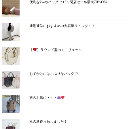
便利な2wayバッグ･:*+.\＼閉店セール最大70%Off//
通勤通学におすすめの大容量リュック！！
【
】ラウンド型のミニリュック
おでかけには小ぶりなバッグで
旅のお供に・・・
秋の新作入荷しました！