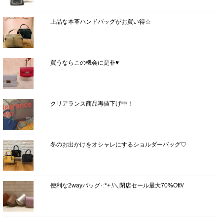
上品な本革ハンドバッグがお買い得☆
買うならこの機会に是非♥
クリアランス商品再値下げ中！
冬のお出かけをオシャレにするショルダーバッグ♡
便利な2wayバッグ･:*+.\＼閉店セール最大70%Off//