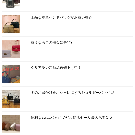
上品な本革ハンドバッグがお買い得☆
買うならこの機会に是非♥
クリアランス商品再値下げ中！
冬のお出かけをオシャレにするショルダーバッグ♡
便利な2wayバッグ･:*+.\＼閉店セール最大70%Off//