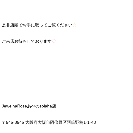
是非店頭でお手に取ってご覧ください
☆
ご来店お待ちしております
♡
JewelnaRose
あべの
solaha
店
〒
545-8545
大阪府大阪市阿倍野区阿倍野筋
1-1-43