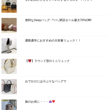
便利な2wayバッグ･:*+.\＼閉店セール最大70%Off//
通勤通学におすすめの大容量リュック！！
【
】ラウンド型のミニリュック
おでかけには小ぶりなバッグで
旅のお供に・・・