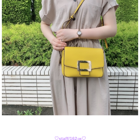
♡staff/162㎝♡