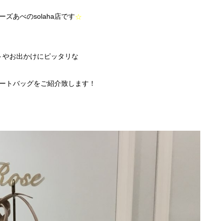
店です
ーズあべの
solaha
☆
トやお出かけにピッタリな
ート
バッグを
ご紹介致します！