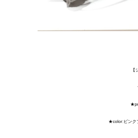
【
p
★
★color:ピ