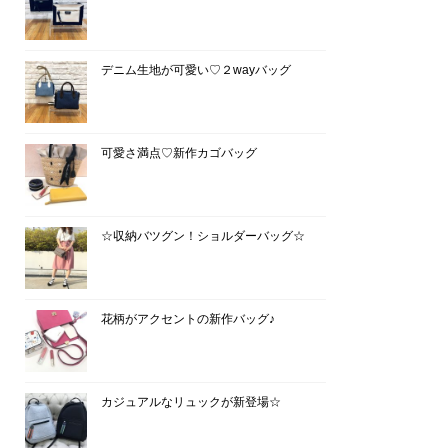
デニム生地が可愛い♡２wayバッグ
可愛さ満点♡新作カゴバッグ
☆収納バツグン！ショルダーバッグ☆
花柄がアクセントの新作バッグ♪
カジュアルなリュックが新登場☆