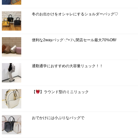
冬のお出かけをオシャレにするショルダーバッグ♡
便利な2wayバッグ･:*+.\＼閉店セール最大70%Off//
通勤通学におすすめの大容量リュック！！
【
】ラウンド型のミニリュック
おでかけには小ぶりなバッグで