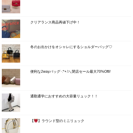
クリアランス商品再値下げ中！
冬のお出かけをオシャレにするショルダーバッグ♡
便利な2wayバッグ･:*+.\＼閉店セール最大70%Off//
通勤通学におすすめの大容量リュック！！
【
】ラウンド型のミニリュック