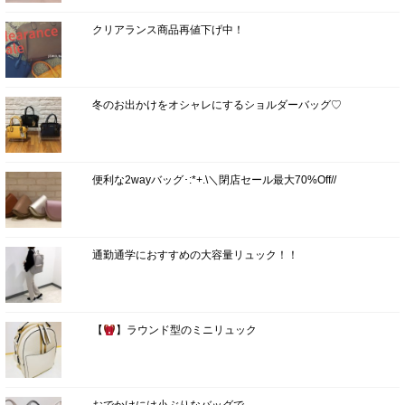
クリアランス商品再値下げ中！
冬のお出かけをオシャレにするショルダーバッグ♡
便利な2wayバッグ･:*+.\＼閉店セール最大70%Off//
通勤通学におすすめの大容量リュック！！
【
】ラウンド型のミニリュック