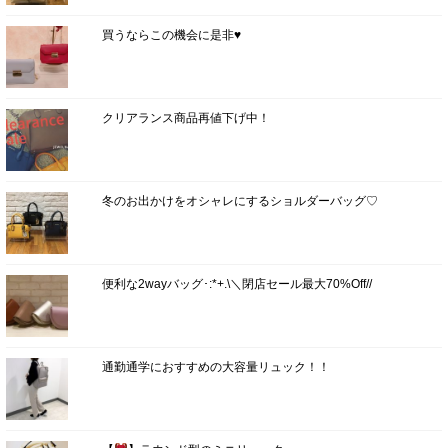
買うならこの機会に是非♥
クリアランス商品再値下げ中！
冬のお出かけをオシャレにするショルダーバッグ♡
便利な2wayバッグ･:*+.\＼閉店セール最大70%Off//
通勤通学におすすめの大容量リュック！！