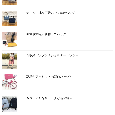
デニム生地が可愛い♡２wayバッグ
可愛さ満点♡新作カゴバッグ
☆収納バツグン！ショルダーバッグ☆
花柄がアクセントの新作バッグ♪
カジュアルなリュックが新登場☆