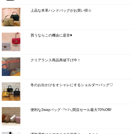
上品な本革ハンドバッグがお買い得☆
買うならこの機会に是非♥
クリアランス商品再値下げ中！
冬のお出かけをオシャレにするショルダーバッグ♡
便利な2wayバッグ･:*+.\＼閉店セール最大70%Off//