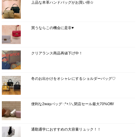
上品な本革ハンドバッグがお買い得☆
買うならこの機会に是非♥
クリアランス商品再値下げ中！
冬のお出かけをオシャレにするショルダーバッグ♡
便利な2wayバッグ･:*+.\＼閉店セール最大70%Off//
通勤通学におすすめの大容量リュック！！