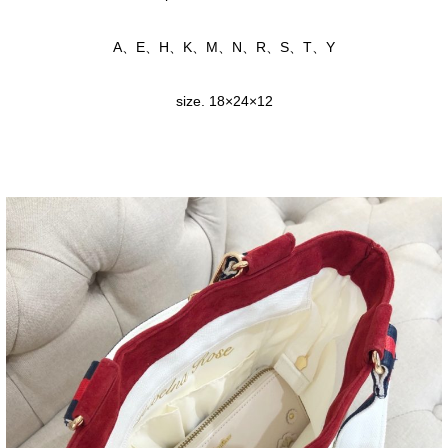
A、E、H、K、M、N、R、S、T、Y
size. 18×24×12