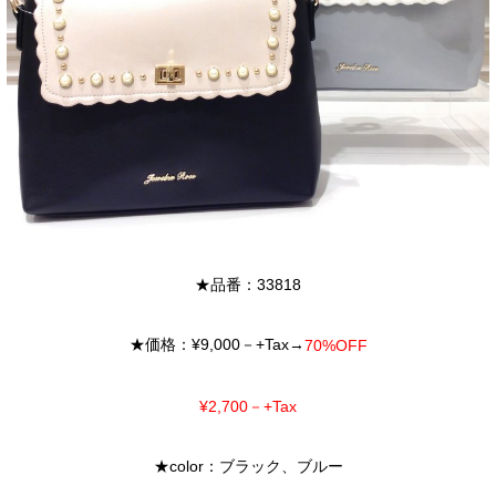
★品番：33818
★価格：¥9,000－+Tax→
70%OFF
¥2,700
－+Tax
★color：ブラック、ブルー