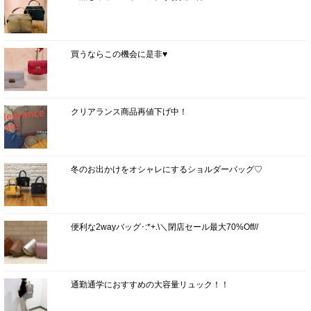
買うならこの機会に是非♥
クリアランス商品再値下げ中！
冬のお出かけをオシャレにするショルダーバッグ♡
便利な2wayバッグ･:*+.\＼閉店セール最大70%Off//
通勤通学におすすめの大容量リュック！！