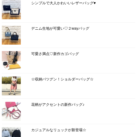
シンプルで大人かわいいレザーバッグ♥
デニム生地が可愛い♡２wayバッグ
可愛さ満点♡新作カゴバッグ
☆収納バツグン！ショルダーバッグ☆
花柄がアクセントの新作バッグ♪
カジュアルなリュックが新登場☆