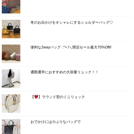
冬のお出かけをオシャレにするショルダーバッグ♡
便利な2wayバッグ･:*+.\＼閉店セール最大70%Off//
通勤通学におすすめの大容量リュック！！
【
】ラウンド型のミニリュック
おでかけには小ぶりなバッグで