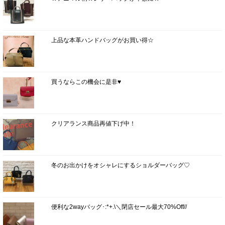
上品な本革ハンドバッグがお買い得☆
買うならこの機会に是非♥
クリアランス商品再値下げ中！
冬のお出かけをオシャレにするショルダーバッグ♡
便利な2wayバッグ･:*+.\＼閉店セール最大70%Off//