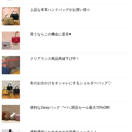
上品な本革ハンドバッグがお買い得☆
買うならこの機会に是非♥
クリアランス商品再値下げ中！
冬のお出かけをオシャレにするショルダーバッグ♡
便利な2wayバッグ･:*+.\＼閉店セール最大70%Off//
通勤通学におすすめの大容量リュック！！