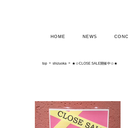
HOME
NEWS
CON
top
shizuoka
★☆CLOSE SALE開催中☆★