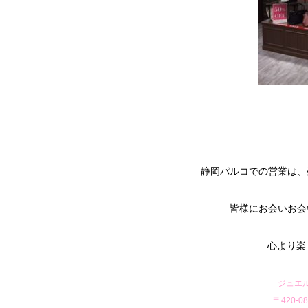
静岡パルコでの営業は、
皆様にお会いお会
心より楽し
ジュエ
〒420-