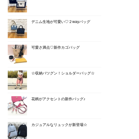
デニム生地が可愛い♡２wayバッグ
可愛さ満点♡新作カゴバッグ
☆収納バツグン！ショルダーバッグ☆
花柄がアクセントの新作バッグ♪
カジュアルなリュックが新登場☆