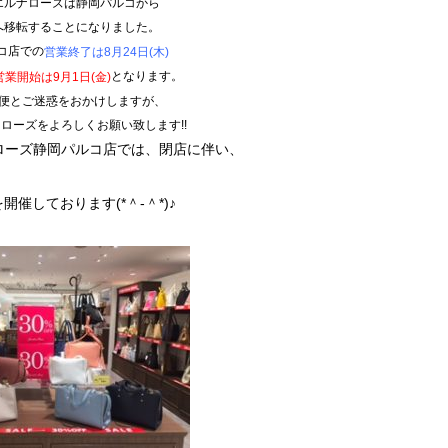
エルナローズは静岡パルコから
へ移転することになりました。
コ店での
営業終了は8月24日(木)
となります。
営業開始は9月1日(金)
便とご迷惑をおかけしますが、
ローズをよろしくお願い致します!!
ローズ静岡パルコ店では、閉店に伴い、
を開催しております(*＾-＾*)♪