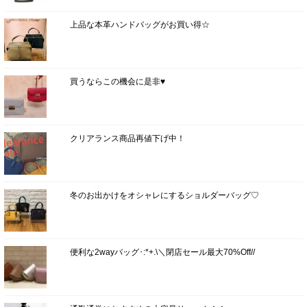
上品な本革ハンドバッグがお買い得☆
買うならこの機会に是非♥
クリアランス商品再値下げ中！
冬のお出かけをオシャレにするショルダーバッグ♡
便利な2wayバッグ･:*+.\＼閉店セール最大70%Off//