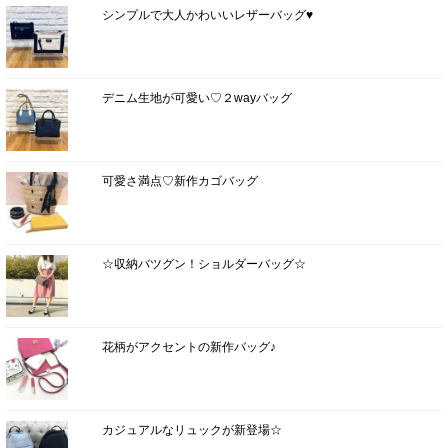
シンプルで大人かわいいレザーバッグ♥
デニム生地が可愛い♡２wayバッグ
可愛さ満点♡新作カゴバッグ
☆収納バツグン！ショルダーバッグ☆
花柄がアクセントの新作バッグ♪
カジュアルなリュックが新登場☆