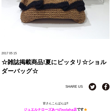
2017 05 15
☆雑誌掲載商品!夏にピッタリ☆ショル
ダーバッグ☆
SHARE US
皆さんこんばんは!!
です
ジュエルナローズあべのsolaha店
★