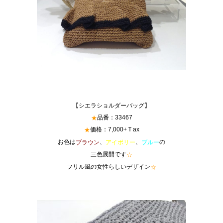
【シエラショルダーバッグ】
品番：33467
★
価格：7,000+Ｔax
★
お色は
、
、
の
ブラウン
アイボリー
ブルー
三色展開です
☆
フリル風の女性らしいデザイン
☆