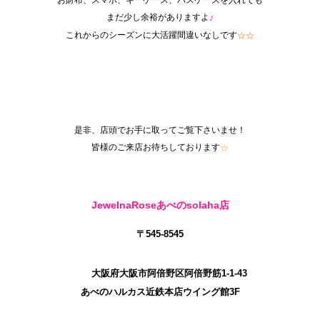
まだ少し余裕がありますよ
♪
これからのシーズンに大活躍間違いなしです
☆☆
是非、店頭でお手に取ってご覧下さいませ！
皆様のご来店お待ちしております
☆
JewelnaRoseあべのsolaha店
〒545-8545
大阪府大阪市阿倍野区阿倍野筋1-1-43
あべのハルカス近鉄本店ウイング館3F