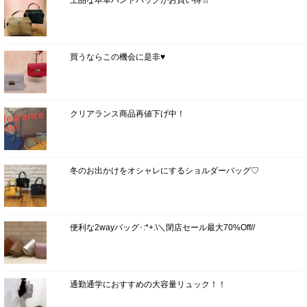
上品な本革ハンドバッグがお買い得☆
買うならこの機会に是非♥
クリアランス商品再値下げ中！
冬のお出かけをオシャレにするショルダーバッグ♡
便利な2wayバッグ･:*+.\＼閉店セール最大70%Off//
通勤通学におすすめの大容量リュック！！