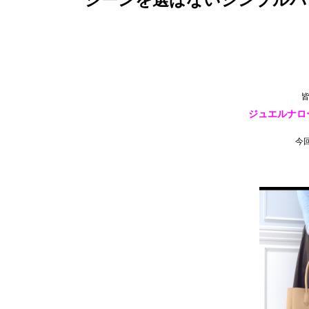
皆
ジュエルナロー
今