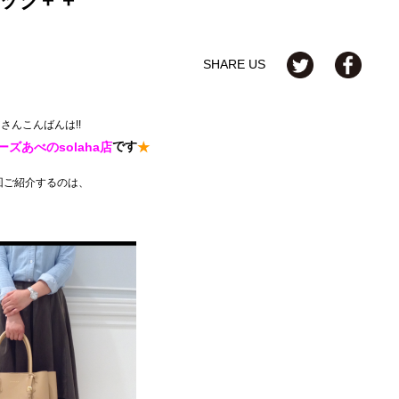
SHARE US
さんこんばんは!!
です
ズあべのsolaha店
★
回ご紹介するのは、