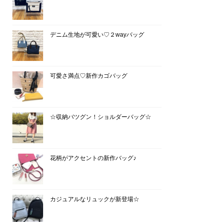
デニム生地が可愛い♡２wayバッグ
可愛さ満点♡新作カゴバッグ
☆収納バツグン！ショルダーバッグ☆
花柄がアクセントの新作バッグ♪
カジュアルなリュックが新登場☆