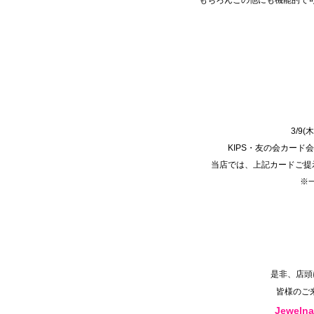
3/9
KIPS・友の会カー
当店では、上記カードご提
※
是非、店頭
皆様のご
Jeweln