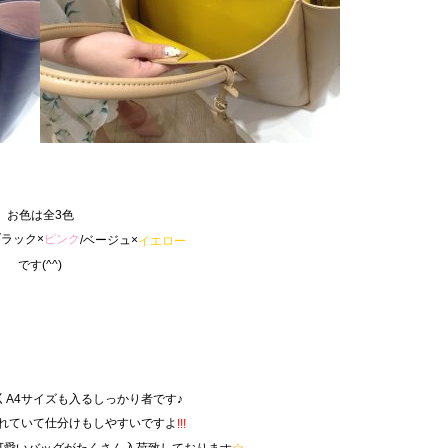
お色は全3色
ラック×
ピンク
/ベージュ×
イエロー
です(^^)
く
A4サイズも入るしっかり者です♪
かれていて仕分けもしやすいですよ
!!!
可愛いバッグがたくさん入荷致しておりま
☆