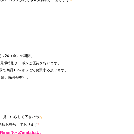
す
(木)～24（金）の期間、
ド会員様特別クーポンご優待を行います。
示で商品10％オフにてお買求め頂けます。
一部、除外品有り。
に見にいらして下さいね
☆
来店お待ちしております
!!!
aRoseあべのsolaha店