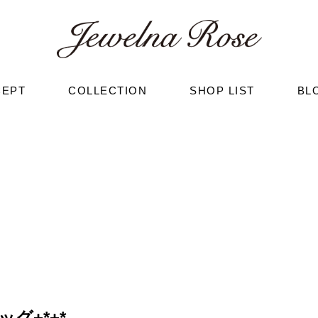
CEPT
COLLECTION
SHOP LIST
BL
グ+*+*