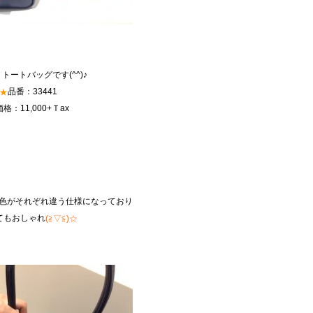
トートバッグです(^^)♪
品番：33441
★
価格：11,000+Ｔax
色がそれぞれ違う仕様になっており
てもおしゃれ
(≧▽≦)☆