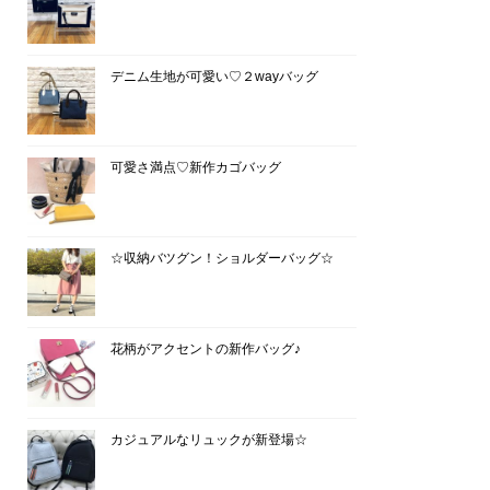
デニム生地が可愛い♡２wayバッグ
可愛さ満点♡新作カゴバッグ
☆収納バツグン！ショルダーバッグ☆
花柄がアクセントの新作バッグ♪
カジュアルなリュックが新登場☆