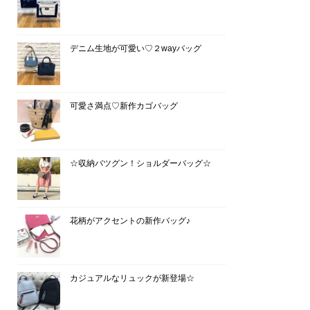
デニム生地が可愛い♡２wayバッグ
可愛さ満点♡新作カゴバッグ
☆収納バツグン！ショルダーバッグ☆
花柄がアクセントの新作バッグ♪
カジュアルなリュックが新登場☆