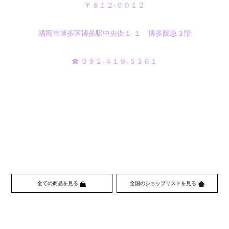
〒８１２-００１２
福岡市博多区博多駅中央街１‐１ 博多阪急３階
☎ ０９２‐４１９‐５３６１
全ての商品を見る
全国のショップリストを見る