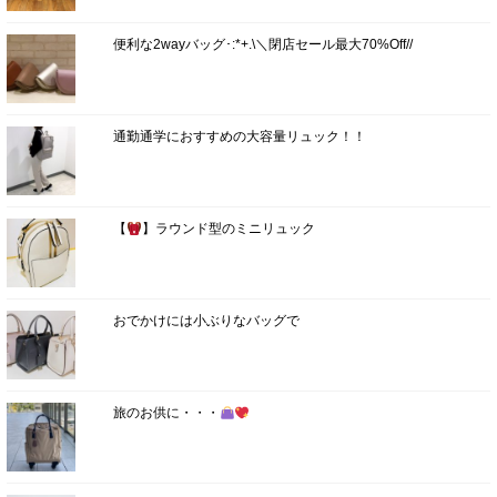
便利な2wayバッグ･:*+.\＼閉店セール最大70%Off//
通勤通学におすすめの大容量リュック！！
【
】ラウンド型のミニリュック
おでかけには小ぶりなバッグで
旅のお供に・・・