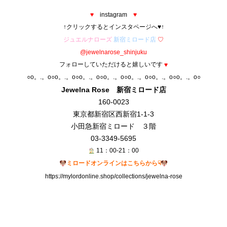
あ
♥
instagram
♥
↑クリックするとインスタページへ♥↑
ジュエルナローズ
新宿ミロード店
♡
@jewelnarose_shinjuku
フォローしていただけると嬉しいです
♥
○o。.。o○o。.。o○o。.。o○o。.。o○o。.。o○o。.。o○o。.。o○
Jewelna Rose 新宿ミロード
店
160-0023
東京都新宿区西新宿1-1-3
小田急新宿ミロード ３階
03-3349-5695
11：00-21：00
ミロードオンラインはこちらから☟
https://mylordonline.shop/collections/jewelna-rose