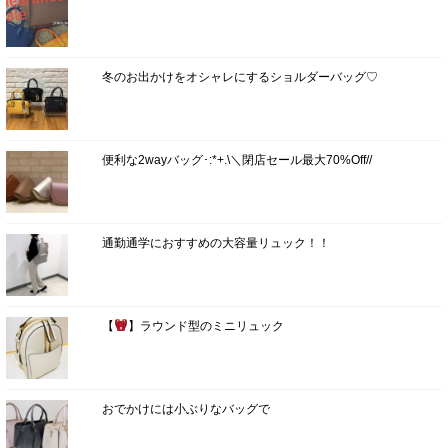
冬のお出かけをオシャレにするショルダーバッグ♡
便利な2wayバッグ･:*+.\＼閉店セール最大70%Off//
通勤通学におすすめの大容量リュック！！
【
】ラウンド型のミニリュック
おでかけには小ぶりなバッグで