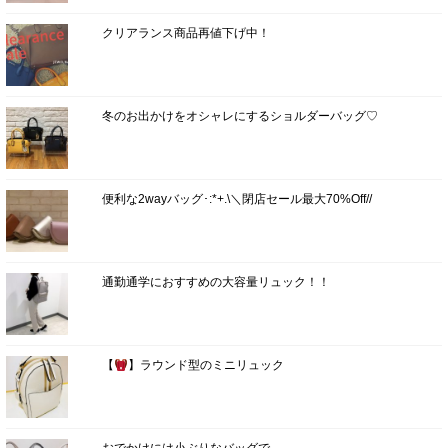
クリアランス商品再値下げ中！
冬のお出かけをオシャレにするショルダーバッグ♡
便利な2wayバッグ･:*+.\＼閉店セール最大70%Off//
通勤通学におすすめの大容量リュック！！
【
】ラウンド型のミニリュック