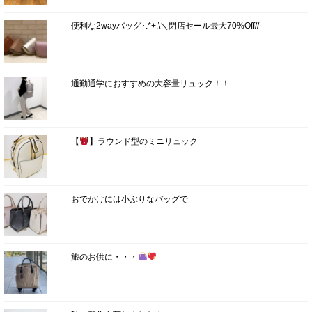
便利な2wayバッグ･:*+.\＼閉店セール最大70%Off//
通勤通学におすすめの大容量リュック！！
【
】ラウンド型のミニリュック
おでかけには小ぶりなバッグで
旅のお供に・・・