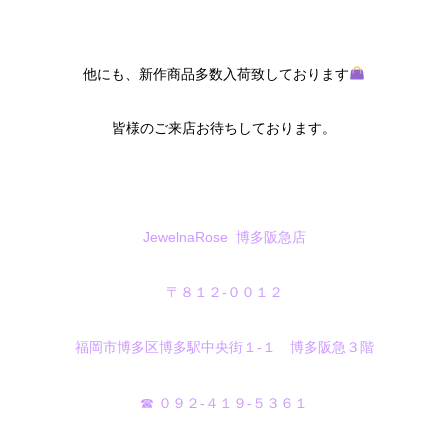
他にも、新作商品多数入荷致しております
皆様のご来店お待ちしております。
JewelnaRose 博多阪急店
〒８１２-００１２
福岡市博多区博多駅中央街１‐１ 博多阪急３階
☎ ０９２‐４１９‐５３６１