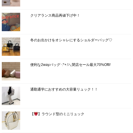
クリアランス商品再値下げ中！
冬のお出かけをオシャレにするショルダーバッグ♡
便利な2wayバッグ･:*+.\＼閉店セール最大70%Off//
通勤通学におすすめの大容量リュック！！
【
】ラウンド型のミニリュック