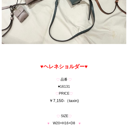
♥ヘレネショルダー
♥
品番
♡
♡
♥16131
PRICE
♡
♡
￥7,150-（taxin)
SIZE
♡
♡
W20×H16×D8
♥
♥