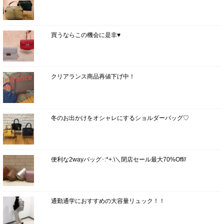
買うならこの機会に是非♥
クリアランス商品再値下げ中！
冬のお出かけをオシャレにするショルダーバッグ♡
便利な2wayバッグ･:*+.\＼閉店セール最大70%Off//
通勤通学におすすめの大容量リュック！！