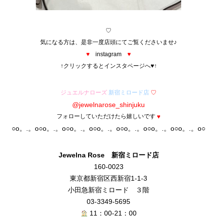
♡
気になる方は、是非一度店頭にてご覧くださいませ♪
♥
instagram
♥
↑クリックするとインスタページへ♥↑
ジュエルナローズ
新宿ミロード店
♡
@jewelnarose_shinjuku
フォローしていただけたら嬉しいです
♥
○o。.。o○o。.。o○o。.。o○o。.。o○o。.。o○o。.。o○o。.。o○
Jewelna Rose 新宿ミロード
店
160-0023
東京都新宿区西新宿1-1-3
小田急新宿ミロード ３階
03-3349-5695
11：00-21：00