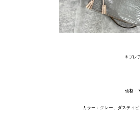
✳︎ブレ
価格：7
カラー：グレー、ダスティピ