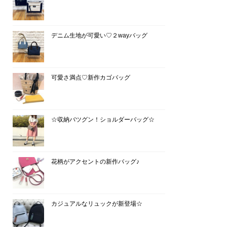
デニム生地が可愛い♡２wayバッグ
可愛さ満点♡新作カゴバッグ
☆収納バツグン！ショルダーバッグ☆
花柄がアクセントの新作バッグ♪
カジュアルなリュックが新登場☆