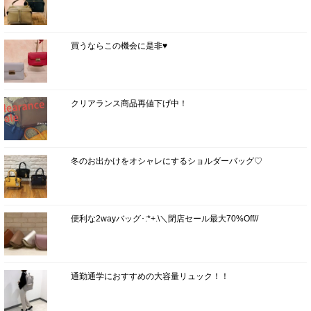
買うならこの機会に是非♥
クリアランス商品再値下げ中！
冬のお出かけをオシャレにするショルダーバッグ♡
便利な2wayバッグ･:*+.\＼閉店セール最大70%Off//
通勤通学におすすめの大容量リュック！！