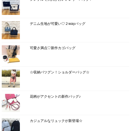
デニム生地が可愛い♡２wayバッグ
可愛さ満点♡新作カゴバッグ
☆収納バツグン！ショルダーバッグ☆
花柄がアクセントの新作バッグ♪
カジュアルなリュックが新登場☆