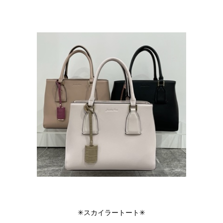
✳︎スカイラートート✳︎