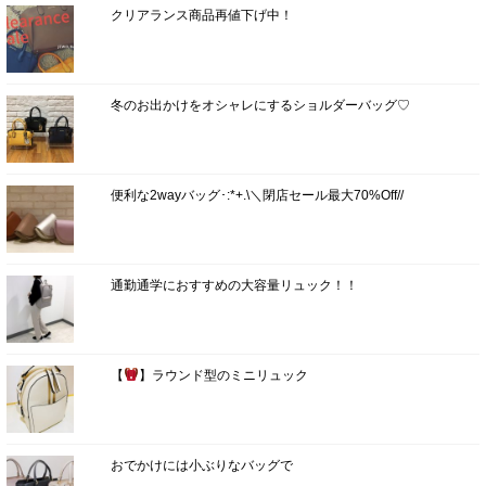
クリアランス商品再値下げ中！
冬のお出かけをオシャレにするショルダーバッグ♡
便利な2wayバッグ･:*+.\＼閉店セール最大70%Off//
通勤通学におすすめの大容量リュック！！
【
】ラウンド型のミニリュック
おでかけには小ぶりなバッグで