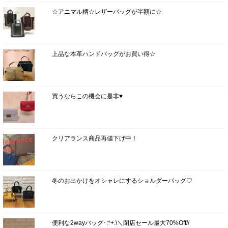
☆アニマル柄☆レザーバッグが半額に☆
上品な本革ハンドバッグがお買い得☆
買うならこの機会に是非♥
クリアランス商品再値下げ中！
冬のお出かけをオシャレにするショルダーバッグ♡
便利な2wayバッグ･:*+.\＼閉店セール最大70%Off//