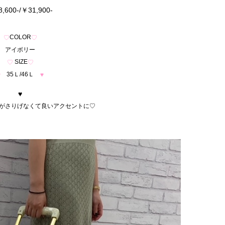
,600-/￥31,900-
COLOR
♡
♡
アイボリー
SIZE
♡
♡
35Ｌ/46Ｌ
♥
♥
♥
がさりげなくて良いアクセントに♡