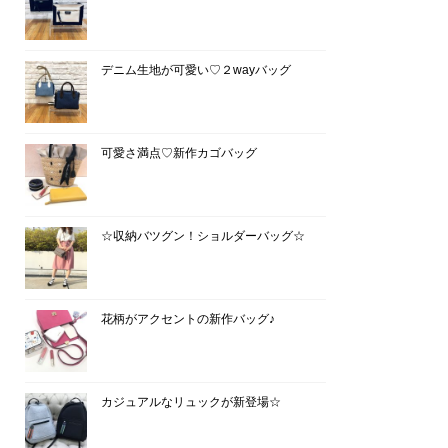
デニム生地が可愛い♡２wayバッグ
可愛さ満点♡新作カゴバッグ
☆収納バツグン！ショルダーバッグ☆
花柄がアクセントの新作バッグ♪
カジュアルなリュックが新登場☆