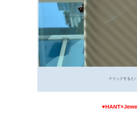
クリックするとバ
♥HANT×Jew