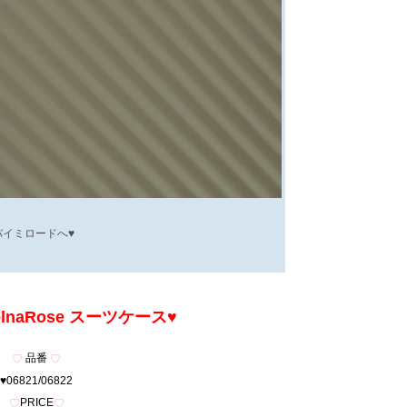
イミロードへ♥
elnaRose スーツケース
♥
品番
♡
♡
♥06821/06822
PRICE
♡
♡