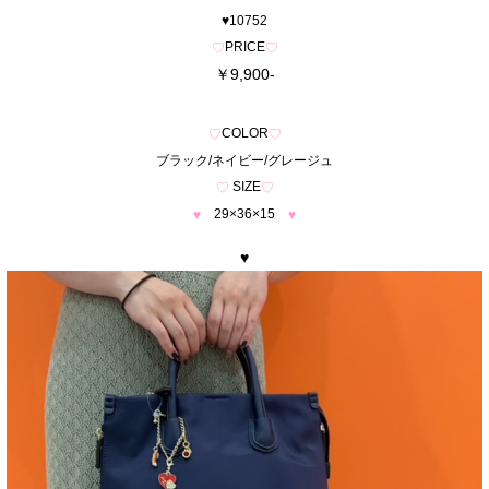
♥10752
PRICE
♡
♡
￥9,900-
COLOR
♡
♡
ブラック/ネイビー/グレージュ
SIZE
♡
♡
29×36×15
♥
♥
♥