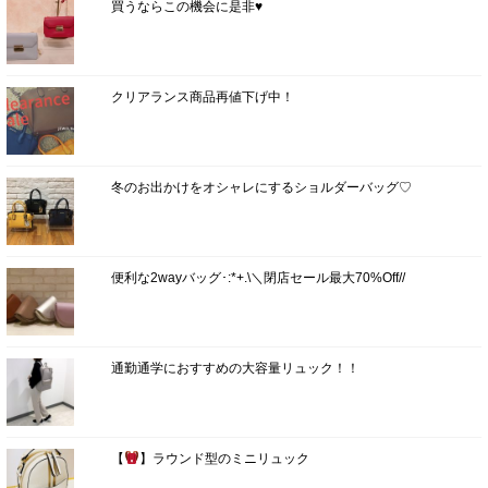
買うならこの機会に是非♥
クリアランス商品再値下げ中！
冬のお出かけをオシャレにするショルダーバッグ♡
便利な2wayバッグ･:*+.\＼閉店セール最大70%Off//
通勤通学におすすめの大容量リュック！！
【
】ラウンド型のミニリュック