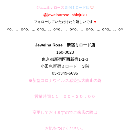
ジュエルナローズ
新宿ミロード店
♡
@jewelnarose_shinjuku
フォローしていただけたら嬉しいです
♥
○o。.。o○o。.。o○o。.。o○o。.。o○o。.。o○o。.。o○o。.。o○
Jewelna Rose 新宿ミロード
店
160-0023
東京都新宿区西新宿1-1-3
小田急新宿ミロード ３階
03-3349-5695
※新型コロナウイルス感染拡大防止の為
営業時間１１：００－２０：００
変更しておりますのでご来店の際は
お気をつけください。