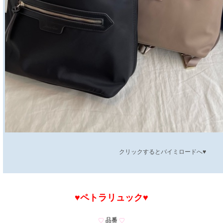
クリックするとバイミロードへ♥
♥ペトラリュック
♥
品番
♡
♡