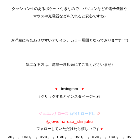
クッション性のあるポケット付きなので、パソコンなどの電子機器や
マウスや充電器などを入れると安心ですね♪
お洋服にも合わせやすいデザイン、カラー展開となっております(*^^*)
気になる方は、是非一度店頭にてご覧くださいませ♪
♥
instagram
♥
↑クリックするとインスタページへ♥↑
ジュエルナローズ
新宿ミロード店
♡
@jewelnarose_shinjuku
フォローしていただけたら嬉しいです
♥
○o。.。o○o。.。o○o。.。o○o。.。o○o。.。o○o。.。o○o。.。o○