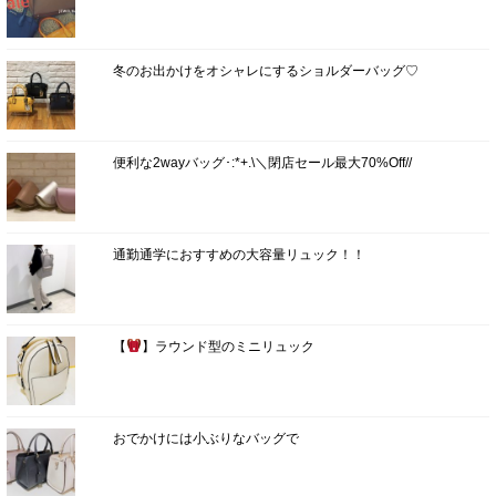
冬のお出かけをオシャレにするショルダーバッグ♡
便利な2wayバッグ･:*+.\＼閉店セール最大70%Off//
通勤通学におすすめの大容量リュック！！
【
】ラウンド型のミニリュック
おでかけには小ぶりなバッグで