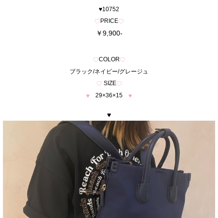
♥10752
PRICE
♡
♡
￥9,900-
COLOR
♡
♡
ブラック/ネイビー/グレージュ
SIZE
♡
♡
29×36×15
♥
♥
♥