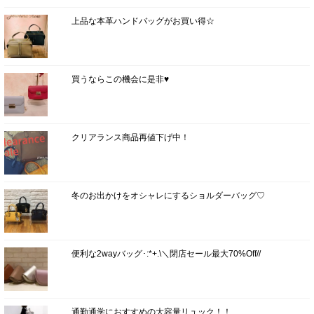
上品な本革ハンドバッグがお買い得☆
買うならこの機会に是非♥
クリアランス商品再値下げ中！
冬のお出かけをオシャレにするショルダーバッグ♡
便利な2wayバッグ･:*+.\＼閉店セール最大70%Off//
通勤通学におすすめの大容量リュック！！