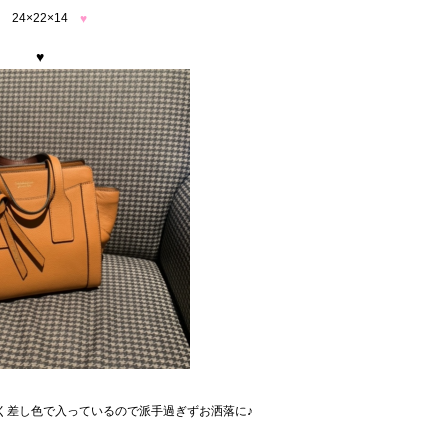
24×22×14
♥
♥
く差し色で入っているので派手過ぎずお洒落に♪