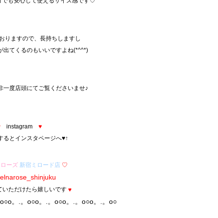
方でも安心して使えるサイズ感です♡
おりますので、長持ちしますし
出てくるのもいいですよね(*^^*)
非一度店頭にてご覧くださいませ♪
♥
instagram
♥
するとインスタページへ♥↑
ナローズ
新宿ミロード店
♡
elnarose_shinjuku
ていただけたら嬉しいです
♥
o○o。.。o○o。.。o○o。.。o○o。.。o○