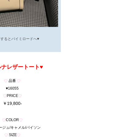
するとバイミロードへ♥
ルナレザートート
♥
品番
♡
♡
♥16055
PRICE
♡
♡
￥19,800-
COLOR
♡
♡
ージュ/キャメル/パイソン
SIZE
♡
♡