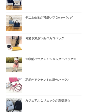
デニム生地が可愛い♡２wayバッグ
可愛さ満点♡新作カゴバッグ
☆収納バツグン！ショルダーバッグ☆
花柄がアクセントの新作バッグ♪
カジュアルなリュックが新登場☆