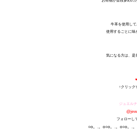
お荷物が普段多めの
牛革を使用して
使用するごとに味が
気になる方は、是
↑クリック
ジュエル
@jew
フォローし
○o。.。o○o。.。o○o。.。