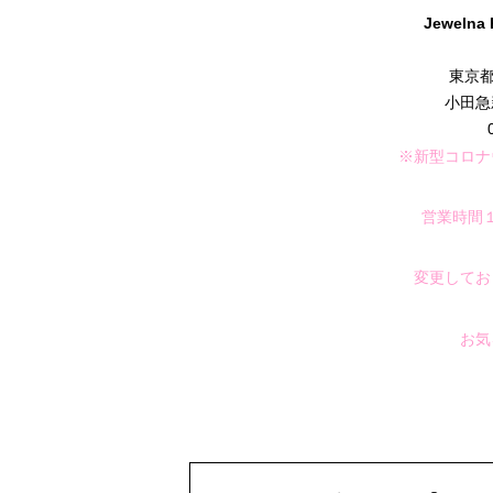
Jeweln
東京都
小田急
※新型コロナ
営業時間
変更してお
お気