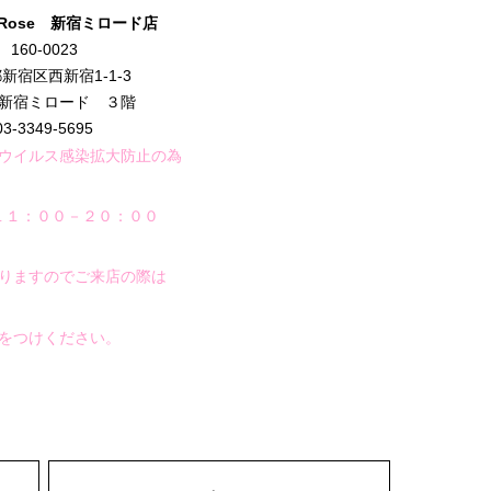
a Rose 新宿ミロード
店
160-0023
新宿区西新宿1-1-3
新宿ミロード ３階
03-3349-5695
ウイルス感染拡大防止の為
１１：００－２０：００
りますのでご来店の際は
をつけください。