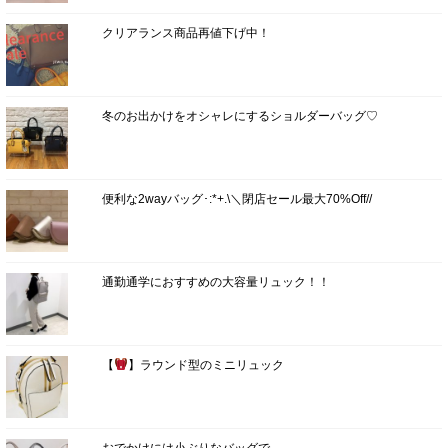
クリアランス商品再値下げ中！
冬のお出かけをオシャレにするショルダーバッグ♡
便利な2wayバッグ･:*+.\＼閉店セール最大70%Off//
通勤通学におすすめの大容量リュック！！
【
】ラウンド型のミニリュック
おでかけには小ぶりなバッグで